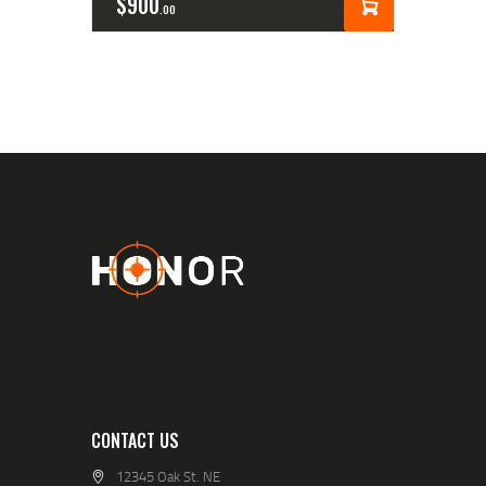
$
900
00
CONTACT US
12345 Oak St. NE