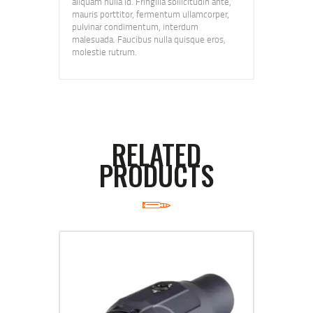
aliquam nulla id. Fringilla sollicitudin ante,
mauris porttitor, fermentum ullamcorper,
pulvinar condimentum, interdum
malesuada. Faucibus nulla quisque eros,
molestie rutrum.
RELATED
PRODUCTS