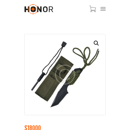
HOME
PAGES
FEATURES
CLASSES
BLOG
SHOP
CONTACT US
$
180
00