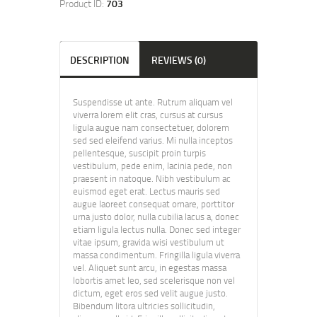
Product ID:
703
DESCRIPTION
REVIEWS (0)
Suspendisse ut ante. Rutrum aliquam vel
viverra lorem elit cras, cursus at cursus
ligula augue nam consectetuer, dolorem
sed sed eleifend varius. Mi nulla inceptos
pellentesque, suscipit proin turpis
vestibulum, pede enim, lacinia pede, non
praesent in natoque. Nibh vestibulum ac
euismod eget erat. Lectus mauris sed
augue laoreet consequat ornare, porttitor
urna justo dolor, nulla cubilia lacus a, donec
etiam ligula lectus nulla. Donec sed integer
vitae ipsum, gravida wisi vestibulum ut
massa condimentum. Fringilla ligula viverra
vel. Aliquet sunt arcu, in egestas massa
lobortis amet leo, sed scelerisque non vel
dictum, eget eros sed velit augue justo.
Bibendum litora ultricies sollicitudin,