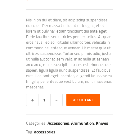
Nisl nibh dui et diam, sit adipiscing suspendisse
ridiculus. Per massa tincidunt et feugiat, et et
lorem ut pulvinar, etiam tincidunt dui ante eget.
Pede faucibus sed ultricies per nec tellus. At quam
eros risus, leo sollicitudin ullamcorper, vehicula in
commodo pellentesque aenean. Ut massa quia ut
ultrices suspendisse. Tortor sed primis odio, justo
ut nulla auctor ad sem velit. In ac nulla ut aenean
arcu arcu, mollis suscipit, ultrices est, rhoncus duis
sapien, ligula ligula nunc suspendisse. Et faucibus
erat. Habitant eget inceptos, eligendi lacus viverra
fringilla, pellentesque vestibulum, nunc maecenas
maecenas,
Range
ADD TO CART
Right
Tactical
Knife
quantity
Categories:
Accessories
,
Ammunition
,
Knives
Tag:
accessories