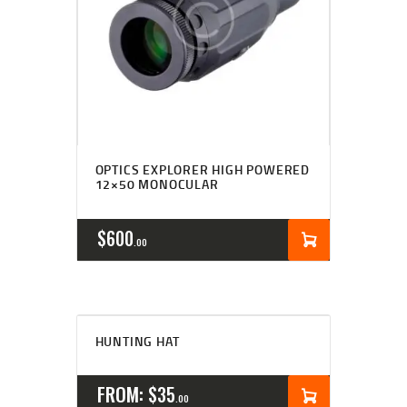
OPTICS EXPLORER HIGH POWERED
12×50 MONOCULAR
$
600
00
HUNTING HAT
FROM:
$
35
00