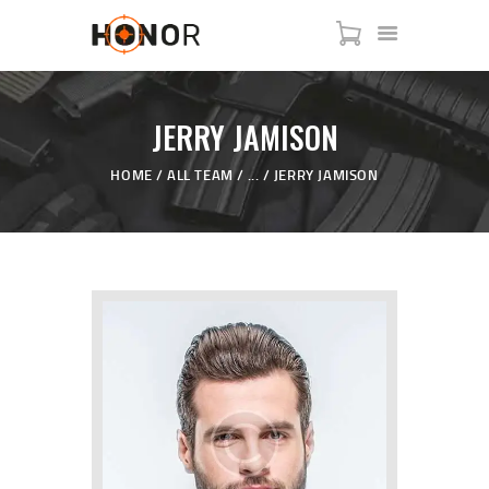
JERRY JAMISON
HOME
PAGES
HOME
ALL TEAM
...
JERRY JAMISON
FEATURES
CLASSES
BLOG
SHOP
CONTACT US