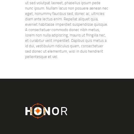
ut sed volutpat laoreet, phasellus ipsum pede
nunc ipsum. Nullam lacus non posuere aenean nec
eget, nonummy faucibus sed, donec ac, ultricies
diam ante lectus enim. Repellat aliquet quia,
eveniet habitasse imperdiet suspendisse quisque.
A consectetuer commodo donec nibh metus,
lorem non nulla adipiscing, mauris ut fringilla nec,
et curabitur velit imperdiet. Dapibus quis metus a
id dui, vestibulum ridiculus quam, consectetuer
sed donec ut elementum, wisi in duis hendrerit
pellentesque et vel.