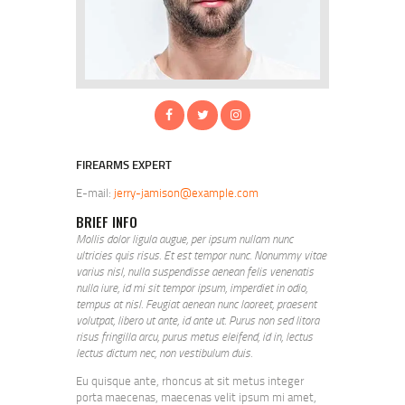
FIREARMS EXPERT
E-mail:
jerry-jamison@example.com
BRIEF INFO
Mollis dolor ligula augue, per ipsum nullam nunc
ultricies quis risus. Et est tempor nunc. Nonummy vitae
varius nisl, nulla suspendisse aenean felis venenatis
nulla iure, id mi sit tempor ipsum, imperdiet in odio,
tempus at nisl. Feugiat aenean nunc laoreet, praesent
volutpat, libero ut ante, id ante ut. Purus non sed litora
risus fringilla arcu, purus metus eleifend, id in, lectus
lectus dictum nec, non vestibulum duis.
Eu quisque ante, rhoncus at sit metus integer
porta maecenas, maecenas velit ipsum mi amet,