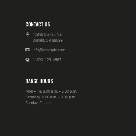
CONTACT US
12345 Oak St. NE
Donald, OR 89899
info@example.com
1-800-123-4567
RANGE HOURS
Mon - Fri: 8:00 a.m. - 5:30 p.m.
Saturday: 8:00 a.m. - 3:30 p.m.
Sunday: Closed